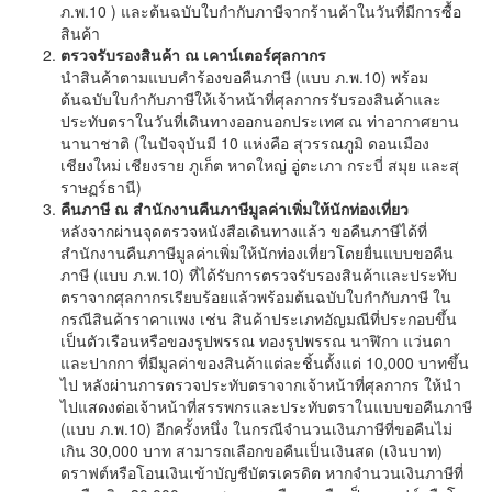
ภ.พ.10 ) และต้นฉบับใบกำกับภาษีจากร้านค้าในวันที่มีการซื้อ
สินค้า
ตรวจรับรองสินค้า ณ เคาน์เตอร์ศุลกากร
นำสินค้าตามแบบคำร้องขอคืนภาษี (แบบ ภ.พ.10) พร้อม
ต้นฉบับใบกำกับภาษีให้เจ้าหน้าที่ศุลกากรรับรองสินค้าและ
ประทับตราในวันที่เดินทางออกนอกประเทศ ณ ท่าอากาศยาน
นานาชาติ (ในปัจจุบันมี 10 แห่งคือ สุวรรณภูมิ ดอนเมือง
เชียงใหม่ เชียงราย ภูเก็ต หาดใหญ่ อู่ตะเภา กระบี่ สมุย และสุ
ราษฏร์ธานี)
คืนภาษี ณ สำนักงานคืนภาษีมูลค่าเพิ่มให้นักท่องเที่ยว
หลังจากผ่านจุดตรวจหนังสือเดินทางแล้ว ขอคืนภาษีได้ที่
สำนักงานคืนภาษีมูลค่าเพิ่มให้นักท่องเที่ยวโดยยื่นแบบขอคืน
ภาษี (แบบ ภ.พ.10) ที่ได้รับการตรวจรับรองสินค้าและประทับ
ตราจากศุลกากรเรียบร้อยแล้วพร้อมต้นฉบับใบกำกับภาษี ใน
กรณีสินค้าราคาแพง เช่น สินค้าประเภทอัญมณีที่ประกอบขึ้น
เป็นตัวเรือนหรือของรูปพรรณ ทองรูปพรรณ นาฬิกา แว่นตา
และปากกา ที่มีมูลค่าของสินค้าแต่ละชิ้นตั้งแต่ 10,000 บาทขึ้น
ไป หลังผ่านการตรวจประทับตราจากเจ้าหน้าที่ศุลกากร ให้นำ
ไปแสดงต่อเจ้าหน้าที่สรรพกรและประทับตราในแบบขอคืนภาษี
(แบบ ภ.พ.10) อีกครั้งหนึ่ง ในกรณีจำนวนเงินภาษีที่ขอคืนไม่
เกิน 30,000 บาท สามารถเลือกขอคืนเป็นเงินสด (เงินบาท)
ดราฟต์หรือโอนเงินเข้าบัญชีบัตรเครดิต หากจำนวนเงินภาษีที่