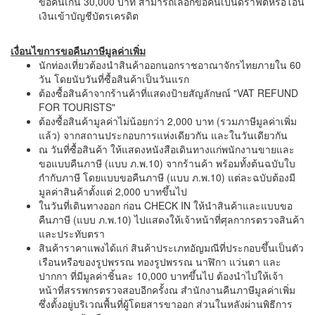
ขอคืนเกิน 30,000 บาท สามารถเลือกขอคืนเป็นดราฟต์หรือโอน
เงินเข้าบัญชีบัตรเครดิต
เงื่อนไขการขอคืนภาษีมูลค่าเพิ่ม
นักท่องเที่ยวต้องนำสินค้าออกนอกราชอาณาจักรไทยภายใน 60
วัน โดยนับวันที่ซื้อสินค้าเป็นวันแรก
ต้องซื้อสินค้าจากร้านค้าที่แสดงป้ายสัญลักษณ์ "VAT REFUND
FOR TOURISTS"
ต้องซื้อสินค้ามูลค่าไม่น้อยกว่า 2,000 บาท (รวมภาษีมูลค่าเพิ่ม
แล้ว) จากสถานประกอบการแห่งเดียวกัน และในวันเดียวกัน
ณ วันที่ซื้อสินค้า ให้แสดงหนังสือเดินทางแก่พนักงานขายและ
ขอแบบคืนภาษี (แบบ ภ.พ.10) จากร้านค้า พร้อมทั้งต้นฉบับใบ
กำกับภาษี โดยแบบขอคืนภาษี (แบบ ภ.พ.10) แต่ละฉบับต้องมี
มูลค่าสินค้าตั้งแต่ 2,000 บาทขึ้นไป
ในวันที่เดินทางออก ก่อน CHECK IN ให้นำสินค้าและแบบขอ
คืนภาษี (แบบ ภ.พ.10) ไปแสดงให้เจ้าหน้าที่ศุลกากรตรวจสินค้า
และประทับตรา
สินค้าราคาแพงได้แก่ สินค้าประเภทอัญมณีที่ประกอบขึ้นเป็นตัว
เรือนหรือของรูปพรรณ ทองรูปพรรณ นาฬิกา แว่นตา และ
ปากกา ที่มีมูลค่าชิ้นละ 10,000 บาทขึ้นไป ต้องนำไปให้เจ้า
หน้าที่สรรพกรตรวจสอบอีกครั้งณ สำนักงานคืนภาษีมูลค่าเพิ่ม
ซึ่งตั้งอยู่บริเวณพื้นที่ผู้โดยสารขาออก ส่วนในหลังผ่านพิธีการ